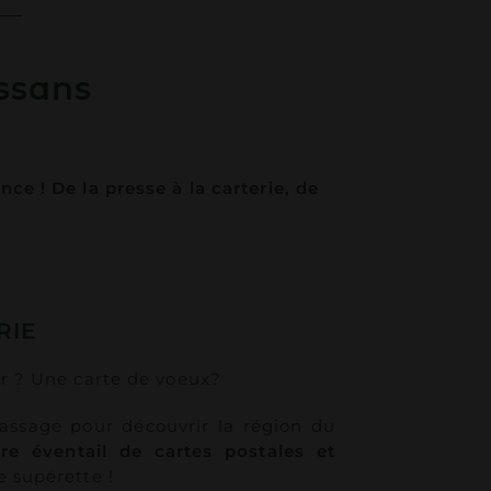
ussans
ce ! De la presse à la carterie, de
RIE
er ? Une carte de voeux?
ssage pour découvrir la région du
re éventail de cartes postales et
 supérette !