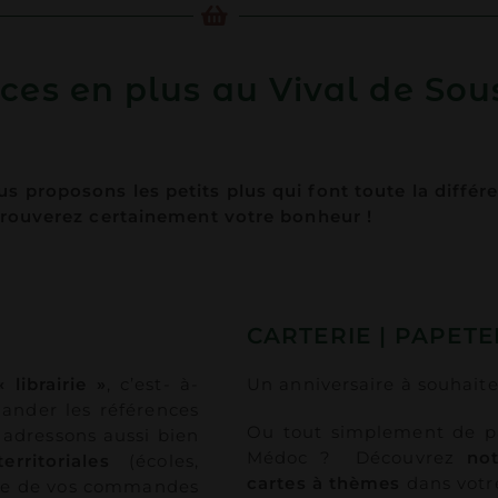
ices en plus au Vival de So
s proposons les petits plus qui font toute la différen
s trouverez certainement votre bonheur !
CARTERIE | PAPETE
librairie »
, c’est- à-
Un anniversaire à souhait
nder les références
Ou tout simplement de pa
 adressons aussi bien
Médoc ? Découvrez
not
rritoriales
(écoles,
cartes à thèmes
dans votre
me de vos commandes