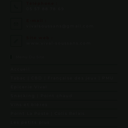
Téléphone :
05 57 88 78 69
E-mail :
vivalsoussans@gmail.com
Site web :
www.vival-soussans.com
Menu Du Site
Accueil
Tabac | CBD | Française des jeux | PMU
Epicerie Vival
Snacking | Point chaud
Vins et bières
Point La Poste | Colis Relais
Les petits plus