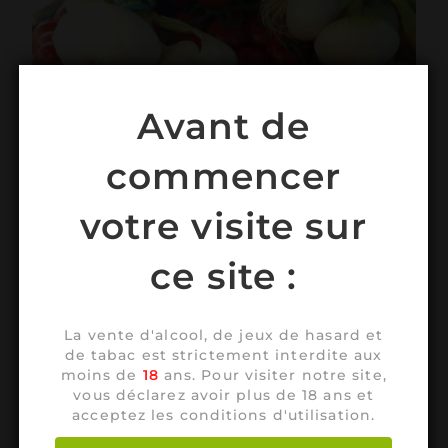
Avant de
commencer
votre visite sur
ce site :
La vente d'alcool, de jeux de hasard et
de tabac est strictement interdite aux
moins de
18
ans. Pour visiter notre site,
vous déclarez avoir plus de 18 ans et
acceptez les conditions d'utilisation.
Alimentation générale, dépôt de pain,